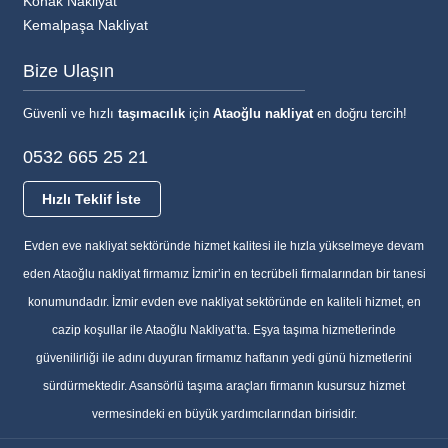
Konak Nakliyat
Kemalpaşa Nakliyat
Bize Ulaşın
Güvenli ve hızlı
taşımacılık
için
Ataoğlu nakliyat
en doğru tercih!
0532 665 25 21
Hızlı Teklif İste
Evden eve nakliyat sektöründe hizmet kalitesi ile hızla yükselmeye devam
eden Ataoğlu nakliyat firmamız İzmir’in en tecrübeli firmalarından bir tanesi
konumundadır. İzmir evden eve nakliyat sektöründe en kaliteli hizmet, en
cazip koşullar ile Ataoğlu Nakliyat’ta. Eşya taşıma hizmetlerinde
güvenilirliği ile adını duyuran firmamız haftanın yedi günü hizmetlerini
sürdürmektedir. Asansörlü taşıma araçları firmanın kusursuz hizmet
vermesindeki en büyük yardımcılarından birisidir.